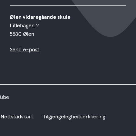
Ølen vidaregåande skule
Litlehagen 2
5580 Ølen
Send e-post
Tube
Nettstadskart
Tilgjengelegheitserklæring