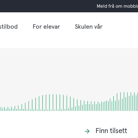
Meld frå om mobbi
stilbod
For elevar
Skulen vår
Finn tilsett