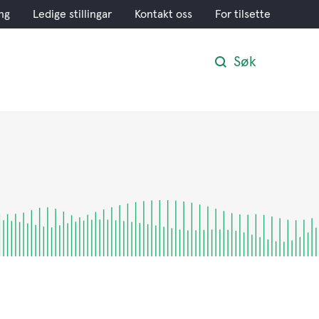
ng
Ledige stillingar
Kontakt oss
For tilsette
Søk