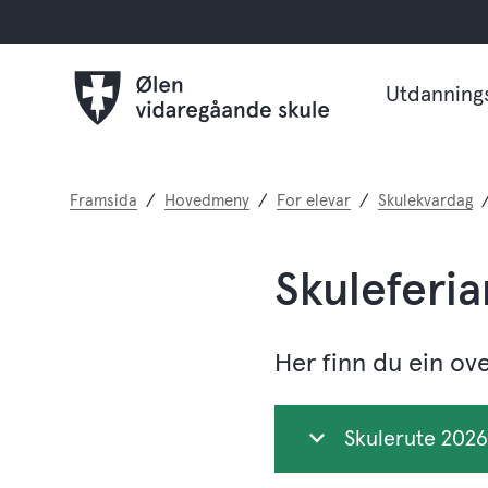
Utdanning
Du
Framsida
Hovedmeny
For elevar
Skulekvardag
er
her:
Skuleferia
Her finn du ein ov
Skulerute 202