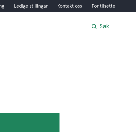
ng
Ledige stillingar
Kontakt oss
For tilsette
Søk