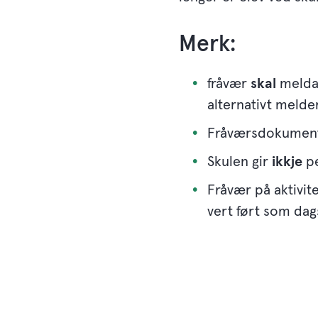
Merk:
fråvær
skal
meldas
alternativt melder
Fråværsdokument
Skulen gir
ikkje
pe
Fråvær på aktivit
vert ført som dag