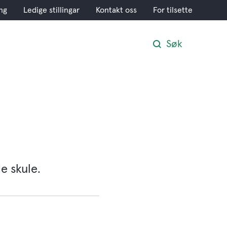
ng
Ledige stillingar
Kontakt oss
For tilsette
Søk
e skule.