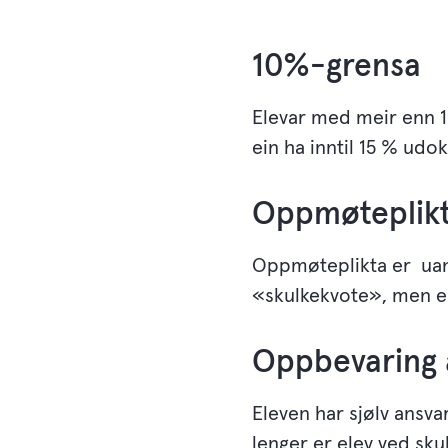
10%-grensa
Elevar med meir enn 10%
ein ha inntil 15 % udo
Oppmøteplik
Oppmøteplikta er uans
«skulkekvote», men eit 
Oppbevaring 
Eleven har sjølv ansv
lenger er elev ved sku