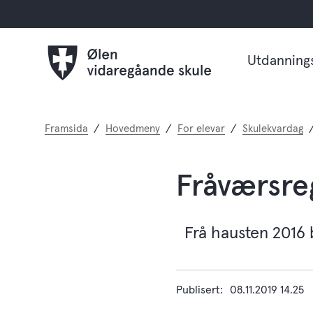
Utdanning
Du
Framsida
Hovedmeny
For elevar
Skulekvardag
er
her:
Fråværsre
Frå hausten 2016 b
Publisert
08.11.2019 14.25