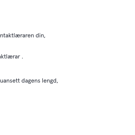
ntaktlæraren din,
aktlærar .
 uansett dagens lengd,