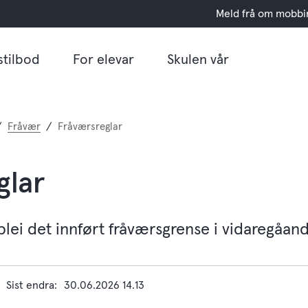
Meld frå om mobbi
stilbod
For elevar
Skulen vår
Fråvær
Fråværsreglar
glar
lei det innført fråværsgrense i vidaregåand
Sist endra
30.06.2026 14.13