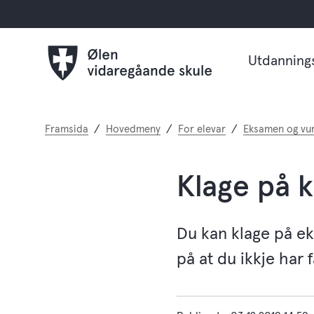
Utdanning
Du
Framsida
Hovedmeny
For elevar
Eksamen og vu
er
her:
Klage på k
Du kan klage på ek
på at du ikkje har få