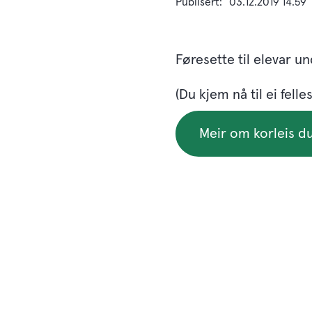
Publisert
03.12.2019 14.59
Føresette til elevar un
(Du kjem nå til ei felles
Meir om korleis du