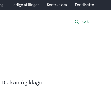
ng
Ledige stillingar
Kontakt oss
For tilsette
Søk
 Du kan òg klage