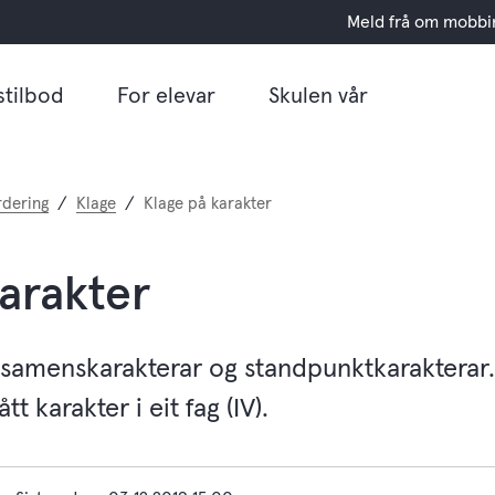
Meld frå om mobbi
stilbod
For elevar
Skulen vår
rdering
Klage
Klage på karakter
arakter
samenskarakterar og standpunktkarakterar.
tt karakter i eit fag (IV).