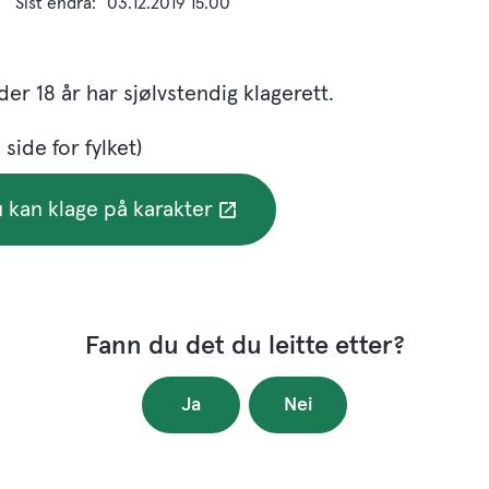
Sist endra
03.12.2019 15.00
der 18 år har sjølvstendig klagerett.
 side for fylket)
 kan klage på karakter
Fann du det du leitte etter?
Ja
Nei