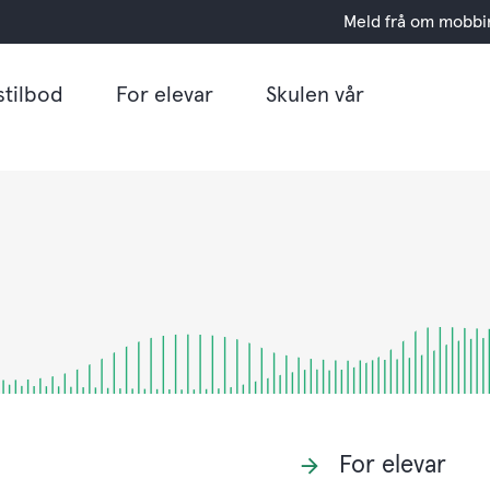
Meld frå om mobbi
stilbod
For elevar
Skulen vår
For elevar