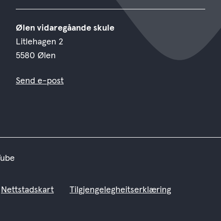
Ølen vidaregåande skule
Litlehagen 2
5580 Ølen
Send e-post
Tube
Nettstadskart
Tilgjengelegheitserklæring