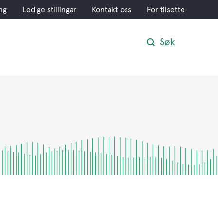
ng
Ledige stillingar
Kontakt oss
For tilsette
Søk